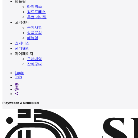
템플릿
라이믹스
워드프레스
무료 아이템
고객센터
공지사항
상품문의
매뉴얼
쇼케이스
센디웹진
마이페이지
구매내역
장바구니
Login
Join
Playwebon X Sendipixel