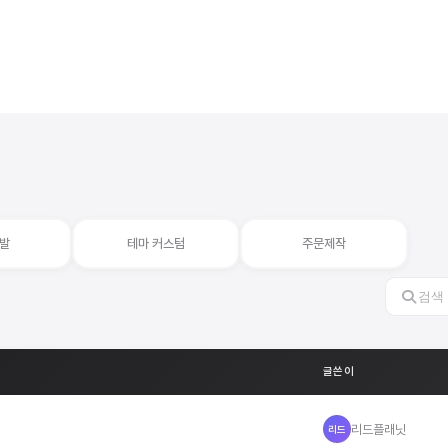
발
테마 커스텀
주문제작
글쓴이
리드플래닛
리드