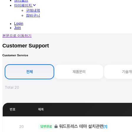
센디웹진
마이페이지
구매내역
장바구니
Login
Join
본문으로 이동하기
Customer Support
Customer Service
전체
제품문의
기술개
Total 20
번호
제목
워드프레스 테마 설치관련
20
답변완료
[1]