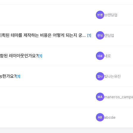
브랜딩업
브랜
기획된 테마를 제작하는 비용은 어떻게 되는지 궁금
랜딩업
[1]
랜딩
포함된 레이아웃인가요?
네로
[1]
네로
가능한가요?
빛나는유진
[1]
빛나
maneros_campi
MA
abcde
AB