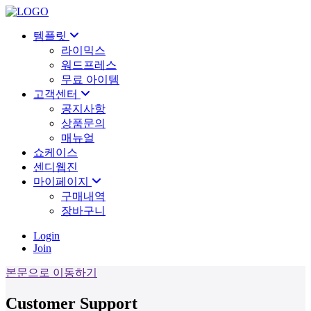
템플릿
라이믹스
워드프레스
무료 아이템
고객센터
공지사항
상품문의
매뉴얼
쇼케이스
센디웹진
마이페이지
구매내역
장바구니
Login
Join
본문으로 이동하기
Customer Support