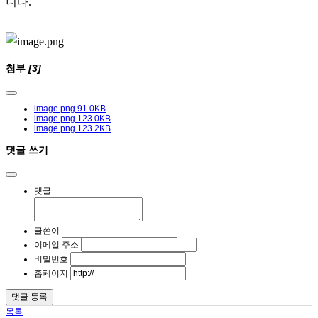
니다.
첨부
[3]
image.png
91.0KB
image.png
123.0KB
image.png
123.2KB
댓글 쓰기
댓글
글쓴이
이메일 주소
비밀번호
홈페이지
목록