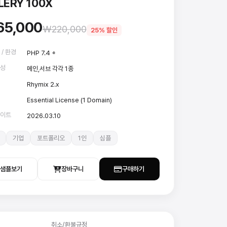
LERY 100X
65,000
₩220,000
25% 할인
 / 환경
PHP 7.4 +
구성
메인,서브 각각 1종
Rhymix 2.x
Essential License (1 Domain)
데이트
2026.03.10
기업
포트폴리오
1인
심플
샘플보기
장바구니
구매하기
취소/환불규정