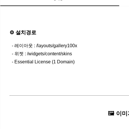
⚙️ 설치경로
- 레이아웃 : /layouts/gallery100x
- 위젯 : /widgets/content/skins
- Essential License (1 Domain)
🖼️ 