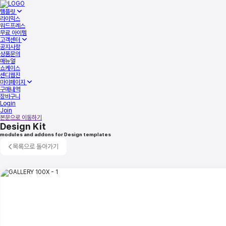
템플릿
라이믹스
워드프레스
무료 아이템
고객센터
공지사항
상품문의
매뉴얼
쇼케이스
센디웹진
마이페이지
구매내역
장바구니
Login
Join
본문으로 이동하기
Design Kit
modules and addons for Design templates
목록으로 돌아가기