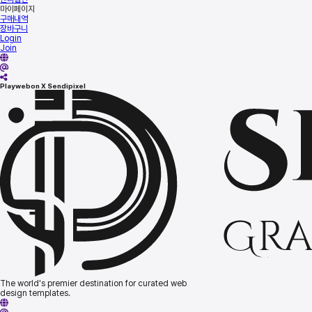
마이페이지
구매내역
장바구니
Login
Join
Playwebon X Sendipixel
The world's premier destination for curated web
design templates.